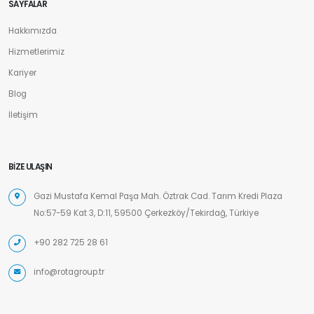
SAYFALAR
Hakkımızda
Hizmetlerimiz
Kariyer
Blog
İletişim
BIZE ULAŞIN
Gazi Mustafa Kemal Paşa Mah. Öztrak Cad. Tarım Kredi Plaza
No:57-59 Kat 3, D:11, 59500 Çerkezköy/Tekirdağ, Türkiye
+90 282 725 28 61
info@rotagroup.tr